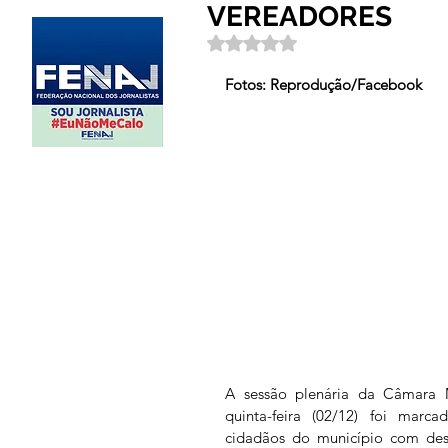
VEREADORES
Avaliado com NaN de 5 estrela
Fotos: Reprodução/Facebook
A sessão plenária da Câmara M
quinta-feira (02/12) foi marca
cidadãos do município com dest