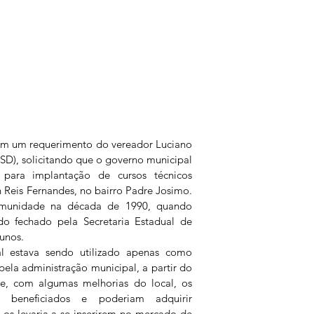
am um requerimento do vereador Luciano 
PSD), solicitando que o governo municipal 
 para implantação de cursos técnicos 
 Reis Fernandes, no bairro Padre Josimo. 
omunidade na década de 1990, quando 
do fechado pela Secretaria Estadual de 
lunos.
l estava sendo utilizado apenas como 
pela administração municipal, a partir do 
, com algumas melhorias do local, os 
 beneficiados e poderiam adquirir 
 os levaria a se inserirem no mercado de 