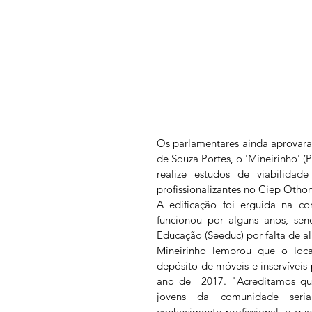
Os parlamentares ainda aprovar
de Souza Portes, o 'Mineirinho' (
realize estudos de viabilidade
profissionalizantes no Ciep Othon
A edificação foi erguida na c
funcionou por alguns anos, sen
Educação (Seeduc) por falta de a
Mineirinho lembrou que o loca
depósito de móveis e inservíveis 
ano de  2017. "Acreditamos que
jovens da comunidade seria
conhecimento profissional, o que