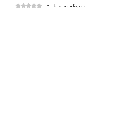
Avaliado com 0 de 5 estrelas.
Ainda sem avaliações