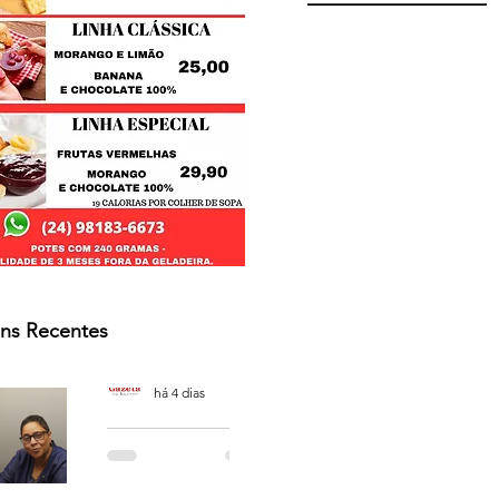
ns Recentes
Osmar Neves Souza
há 4 dias
PODCAST
'CAFÉ