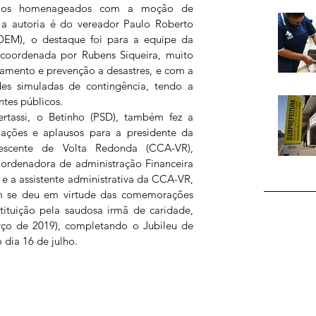
e os homenageados com a moção de 
 a autoria é do vereador Paulo Roberto 
DEM), o destaque foi para a equipe da 
 coordenada por Rubens Siqueira, muito 
amento e prevenção a desastres, e com a 
des simuladas de contingência, tendo a 
tes públicos.
rtassi, o Betinho (PSD), também fez a 
ções e aplausos para a presidente da 
scente de Volta Redonda (CCA-VR), 
ordenadora de administração Financeira 
a, e a assistente administrativa da CCA-VR, 
 se deu em virtude das comemorações 
ituição pela saudosa irmã de caridade, 
rço de 2019), completando o Jubileu de 
 dia 16 de julho.