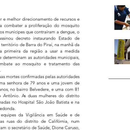
r e melhor direcionamento de recursos e 
 combater a proliferação do mosquito 
os munícipes que contraíram a dengue, o 
ssinou decreto instaurando Estado de 
rritório de Barra do Piraí, na manhã da 
é a primeira da região a usar a medida 
e determinam as autoridades municipais, 
ombate ao mosquito e tratamento das 
.
uas mortes confirmadas pelas autoridades 
ma senhora de 79 anos e uma jovem de 
anos, no bairro Belvedere, e uma com 81 
 Antônio. As duas mulheres do distrito 
nadas no Hospital São João Batista e na 
Redonda.
 equipes da Vigilância em Saúde e de 
s ruas do distrito de Califórnia, num 
ram o secretário de Saúde, Dione Caruso, 