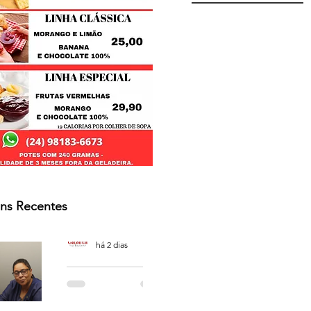
ns Recentes
Osmar Neves Souza
há 2 dias
PODCAST
'CAFÉ