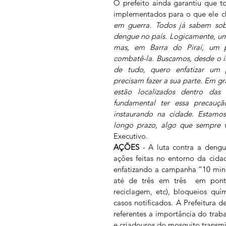
O prefeito ainda garantiu que t
implementados para o que ele c
em guerra. Todos já sabem sob
dengue no país. Logicamente, uma 
mas, em Barra do Piraí, um 
combatê-la. Buscamos, desde o iní
de tudo, quero enfatizar um 
precisam fazer a sua parte. Em gr
estão localizados dentro das 
fundamental ter essa precaução
instaurando na cidade. Estamos
longo prazo, algo que sempre v
Executivo.
AÇÕES
 - A luta contra a dengu
ações feitas no entorno da cidad
enfatizando a campanha “10 minut
até de três em três  em pontos
reciclagem, etc), bloqueios quí
casos notificados. A Prefeitura d
referentes a importância do tra
e criadouros do mosquito transmi