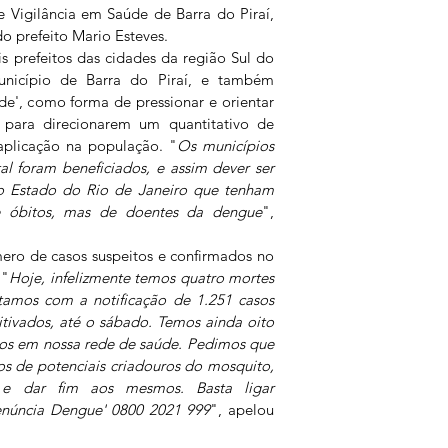
 Vigilância em Saúde de Barra do Piraí, 
o prefeito Mario Esteves.
s prefeitos das cidades da região Sul do 
nicípio de Barra do Piraí, e também 
', como forma de pressionar e orientar 
 para direcionarem um quantitativo de 
aplicação na população. "
Os municípios 
l foram beneficiados, e assim dever ser 
do Estado do Rio de Janeiro que tenham 
 óbitos, mas de doentes da dengue
", 
ro de casos suspeitos e confirmados no 
 "
Hoje, infelizmente temos quatro mortes 
tamos com a notificação de 1.251 casos 
tivados, até o sábado. Temos ainda oito 
os em nossa rede de saúde. Pedimos que 
s de potenciais criadouros do mosquito, 
 e dar fim aos mesmos. Basta ligar 
enúncia Dengue' 0800 2021 999
", apelou 