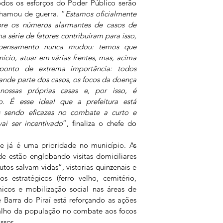
odos os esforços do Poder Público serão 
hamou de guerra. “
Estamos oficialmente 
re os números alarmantes de casos de 
série de fatores contribuíram para isso, 
pensamento nunca mudou: temos que 
cio, atuar em várias frentes, mas, acima 
ponto de extrema importância: todos 
ande parte dos casos, os focos da doença 
nossas próprias casas e, por isso, é 
. É esse ideal que a prefeitura está 
 sendo eficazes no combate a curto e 
ai ser incentivado
”, finaliza o chefe do 
e já é uma prioridade no município. As 
e estão englobando visitas domiciliares 
os salvam vidas”, vistorias quinzenais e 
 estratégicos (ferro velho, cemitério, 
micos e mobilização social nas áreas de 
e Barra do Piraí está reforçando as ações 
balho da população no combate aos focos 
ssor.