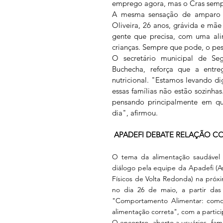
emprego agora, mas o Cras semp
A mesma sensação de amparo é
Oliveira, 26 anos, grávida e mãe
gente que precisa, com uma ali
crianças. Sempre que pode, o pes
O secretário municipal de Segu
Buchecha, reforça que a entre
nutricional. "Estamos levando di
essas famílias não estão sozinhas
pensando principalmente em qu
dia", afirmou.
 APADEFI DEBATE RELAÇÃO C
O tema da alimentação saudável
diálogo pela equipe da Apadefi 
(
A
Físicos de Volta Redonda)
 na próxi
no dia 26 de maio, a partir da
"Comportamento Alimentar: como
alimentação correta", com a partic
O encontro, aberto a usuários, fam