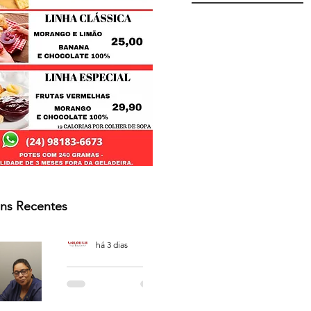
ns Recentes
Osmar Neves Souza
há 3 dias
PODCAST
'CAFÉ