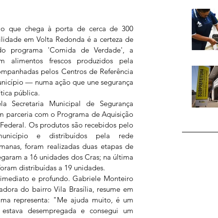
 o que chega à porta de cerca de 300 
ilidade em Volta Redonda é a certeza de 
do programa 'Comida de Verdade', a 
om alimentos frescos produzidos pela 
acompanhadas pelos Centros de Referência 
município — numa ação que une segurança 
tica pública.
la Secretaria Municipal de Segurança 
em parceria com o Programa de Aquisição 
Federal. Os produtos são recebidos pelo 
icípio e distribuídos pela rede 
emanas, foram realizadas duas etapas de 
egaram a 16 unidades dos Cras; na última 
 foram distribuídas a 19 unidades.
imediato e profundo. Gabriele Monteiro 
dora do bairro Vila Brasília, resume em 
ma representa: "Me ajuda muito, é um 
 estava desempregada e consegui um 