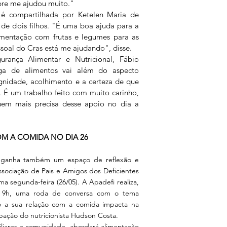
re me ajudou muito."
 compartilhada por Ketelen Maria de 
 de dois filhos. "É uma boa ajuda para a 
mentação com frutas e legumes para as 
soal do Cras está me ajudando", disse.
rança Alimentar e Nutricional, Fábio 
ga de alimentos vai além do aspecto 
gnidade, acolhimento e a certeza de que 
. É um trabalho feito com muito carinho, 
em mais precisa desse apoio no dia a 
OM A COMIDA NO DIA 26
 ganha também um espaço de reflexão e 
ssociação de Pais e Amigos dos Deficientes 
ma segunda-feira (26/05). A Apadefi realiza, 
s 9h, uma roda de conversa com o tema 
 a sua relação com a comida impacta na 
ipação do nutricionista Hudson Costa. 
iliares e comunidade, abordará alimentação 