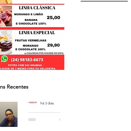
ns Recentes
Osmar Neves Souza
há 3 dias
PODCAST
'CAFÉ