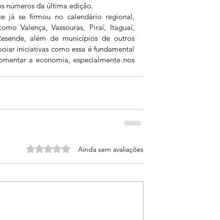
s números da última edição.
 já se firmou no calendário regional, 
omo Valença, Vassouras, Piraí, Itaguaí, 
esende, além de municípios de outros 
oiar iniciativas como essa é fundamental 
 fomentar a economia, especialmente nos 
Avaliado com 0 de 5 estrelas.
Ainda sem avaliações