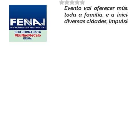
Avaliado com NaN de 5 estrela
Evento vai oferecer mús
toda a família, e a inici
diversas cidades, impuls