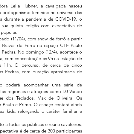
ora Leila Hubner, a cavalgada nasceu 
 protagonismo feminino no universo das 
sa durante a pandemia de COVID-19, o 
sua quinta edição com expectativa de 
 popular.
ado (11/04), com show de forró a partir 
s Bravos do Forró no espaço CTE Paulo 
s Pedras. No domingo (12/4), acontece o 
a, com concentração às 9h na estação de 
s 11h. O percurso, de cerca de cinco 
as Pedras, com duração aproximada de 
ico poderá acompanhar uma série de 
stas regionais e atrações como DJ Vando 
ue dos Teclados, Max de Oliveira, Os 
o Paulo e Primo. O espaço contará ainda 
 kids, reforçando o caráter familiar e 
 a todos os públicos e reúne cavaleiros, 
pectativa é de cerca de 300 participantes 