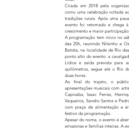
Criada em 2018 pela organizad
como uma celebração voltada ao
tradições rurais. Após uma pau
evento foi retomado e chega à 
crescimento e maior participação
A programação tem início no sáb
das 20h, reunindo Nilsinho e O
Batista, na localidade de Rio da
ponto alto do evento: a cavalgad
Lídice e saída prevista para a
quilômetros, segue até o Rio d
duas horas.
Ao final do trajeto, o públ
apresentações musicais com arti
Capixaba, Isaac Ferras, Henriq
Vaqueiros, Sandro Santos e Pedr
com praça de alimentação e área
festivo da programação.
Apesar do nome, o evento é aberto
amazonas e famílias inteiras. A ex