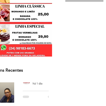
ns Recentes
Osmar Neves Souza
há 1 dia
PODCAST
'CAFÉ