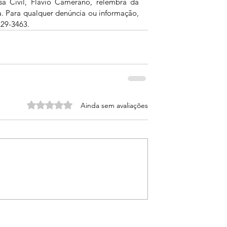
sa Civil, Flávio Camerano, relembra da 
a. Para qualquer denúncia ou informação, 
229-3463.
Avaliado com 0 de 5 estrelas.
Ainda sem avaliações