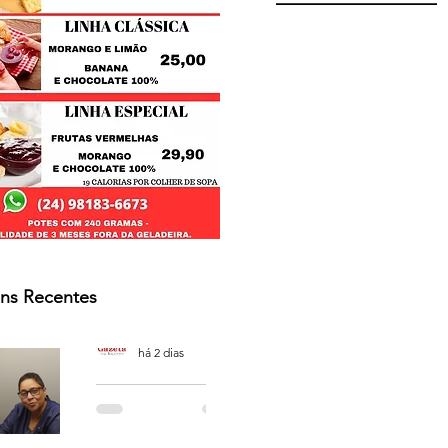
ns Recentes
Osmar Neves Souza
há 2 dias
PODCAST
'CAFÉ