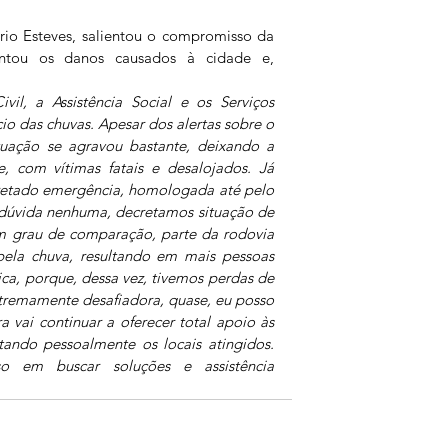
rio Esteves, salientou o compromisso da 
entou os danos causados à cidade e, 
il, a Assistência Social e os Serviços 
io das chuvas. Apesar dos alertas sobre o 
tuação se agravou bastante, deixando a 
e, com vítimas fatais e desalojados. Já 
retado emergência, homologada até pelo 
dúvida nenhuma, decretamos situação de 
m grau de comparação, parte da rodovia 
 pela chuva, resultando em mais pessoas 
ca, porque, dessa vez, tivemos perdas de 
tremamente desafiadora, quase, eu posso 
a vai continuar a oferecer total apoio às 
itando pessoalmente os locais atingidos. 
 em buscar soluções e assistência 