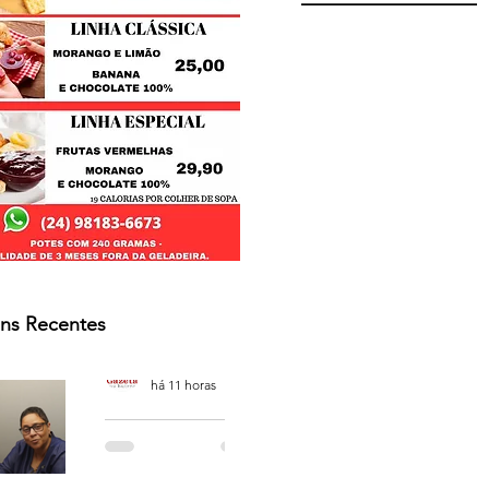
ns Recentes
Osmar Neves Souza
há 11 horas
PODCAST
'CAFÉ