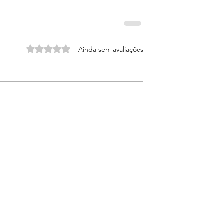
Avaliado com 0 de 5 estrelas.
Ainda sem avaliações