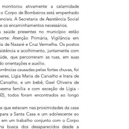
 monitorou ativamente a calamidade 
o o Corpo de Bombeiros está empenhado 
iais. A Secretaria de Assistência Social 
 e os encaminhamentos necessários.
 saúde presentes no município estão 
orte: Atenção Primária, Vigilância em 
ia de Nazaré e Cruz Vermelha. Os postos 
istência e acolhimento, juntamente com 
de, que percorreram as ruas, em suas 
do orientações e auxílio.
rências causadas pelas fortes chuvas, foi 
res, Lígia Maria de Carvalho e Inara de 
arvalho, e um bebê, Gael Oliveira de 
esma família e com exceção de Lígia - 
/02), todos foram encontrados ao longo 
ns que estavam nas proximidades da casa 
 para a Santa Casa e um adolescente ao 
l, em um trabalho conjunto com o Corpo 
a busca dos desaparecidos desde a 