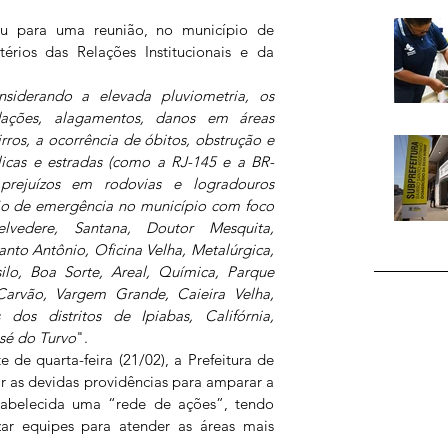
iu para uma reunião, no município de 
érios das Relações Institucionais e da 
nsiderando a elevada pluviometria, os 
dações, alagamentos, danos em áreas 
rros, a ocorrência de óbitos, obstrução e 
licas e estradas (como a RJ-145 e a BR-
prejuízos em rodovias e logradouros 
ção de emergência no município com foco 
elvedere, Santana, Doutor Mesquita, 
to Antônio, Oficina Velha, Metalúrgica, 
o, Boa Sorte, Areal, Química, Parque 
arvão, Vargem Grande, Caieira Velha, 
dos distritos de Ipiabas, Califórnia, 
sé do Turvo
".
 de quarta-feira (21/02), a Prefeitura de 
r as devidas providências para amparar a 
tabelecida uma “rede de ações”, tendo 
zar equipes para atender as áreas mais 