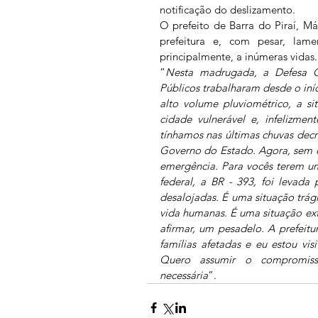
notificação do deslizamento.
O prefeito de Barra do Piraí, Má
prefeitura e, com pesar, lam
principalmente, a inúmeras vidas.
“
Nesta madrugada, a Defesa Civ
Públicos trabalharam desde o iníc
alto volume pluviométrico, a si
cidade vulnerável e, infelizment
tínhamos nas últimas chuvas dec
Governo do Estado. Agora, sem 
emergência. Para vocês terem u
federal, a BR - 393, foi levada
desalojadas. É uma situação trági
vida humanas. É uma situação ex
afirmar, um pesadelo. A prefeitur
famílias afetadas e eu estou vis
Quero assumir o compromisso
necessária
”.