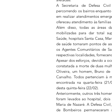
A Secretaria de Defesa Civil
percorrendo os bairros enquant
em realizar atendimentos emergenc
ofereceu atendimento às famílias
Além disso, todas as áreas da
mobilizadas para dar total sup
Saúde, hospitais Santa Casa, Mar
de saúde tornaram pontos de ass
os Agentes Comunitários de Saú
respectivas localidades, fornecen
Apesar dos esforços, devido a ocor
constatada a morte de duas mulhe
Oliveira, um homem, Bruno de C
Carvalho. Todos pertenciam à m
encontrada na quarta-feira (21
desta quinta-feira (22/02). 
Anteriormente, outros três home
foram levados ao hospital, dois
Maria de Nazaré. A Defesa Civi
de Bombeiros permaneceram n