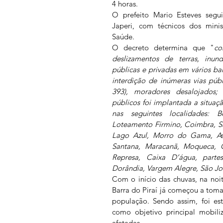
4 horas.
O prefeito Mario Esteves segu
Japeri, com técnicos dos minist
Saúde.
O decreto determina que "
co
deslizamentos de terras, inun
públicas e privadas em vários bai
interdição de inúmeras vias púb
393), moradores desalojados; 
públicos foi implantada a situa
nas seguintes localidades: B
Loteamento Firmino, Coimbra, San
Lago Azul, Morro do Gama, Asil
Santana, Maracanã, Moqueca, C
Represa, Caixa D’água, partes 
Dorândia, Vargem Alegre, São Jo
Com o início das chuvas, na noite
Barra do Piraí já começou a toma
população. Sendo assim, foi es
como objetivo principal mobili
afetadas. 