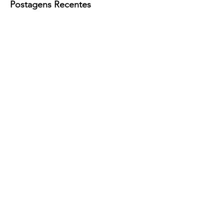
Postagens Recentes
® Copyright
R. Equador - Vila Americana, Volta Redonda -
RJ,
27212-030
, Brasil
Razão Social: Osmar Neves de Souza
CNPJ:
26.114.800
/0001-27