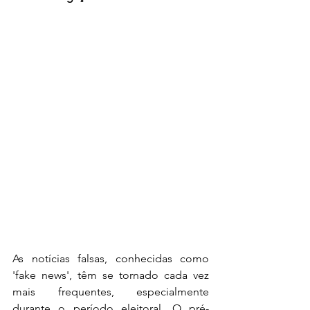
As notícias falsas, conhecidas como 
'fake news', têm se tornado cada vez 
mais frequentes, especialmente 
durante o período eleitoral. O pré-