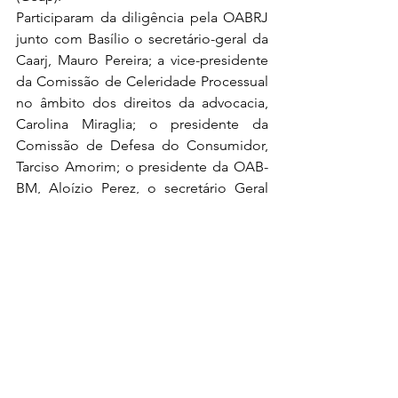
Participaram da diligência pela OABRJ 
junto com Basílio o secretário-geral da 
Caarj, Mauro Pereira; a vice-presidente 
da Comissão de Celeridade Processual 
no âmbito dos direitos da advocacia, 
Carolina Miraglia; o presidente da 
Comissão de Defesa do Consumidor, 
Tarciso Amorim; o presidente da OAB-
BM, Aloízio Perez, o secretário Geral 
Douglas Maia, a sub-secretária e 
presidente da Comissão OAB- Mulher, 
Adriana Ribeiro, o advogado Leomar 
Gomes e o vice-diretor de Valorização 
da Advocacia da Seccional, Lucas 
Perez.