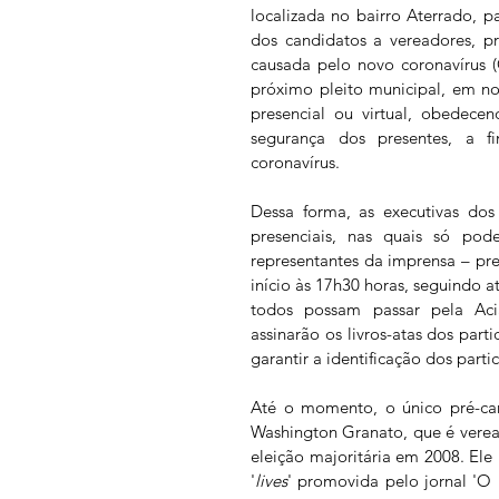
localizada no bairro Aterrado, p
dos candidatos a vereadores, pr
causada pelo novo coronavírus (
próximo pleito municipal, em n
presencial ou virtual, obedecen
segurança dos presentes, a 
coronavírus. 
Dessa forma, as executivas dos
presenciais, nas quais só poder
representantes da imprensa – pre
início às 17h30 horas, seguindo 
todos possam passar pela Aci
assinarão os livros-atas dos part
garantir a identificação dos parti
Até o momento, o único pré-can
Washington Granato, que é verea
eleição majoritária em 2008. Ele p
'
lives
' promovida pelo jornal 'O 