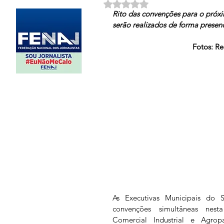
Avaliado com NaN de 5 estrela
Rito das convenções para o próx
serão realizados de forma presenci
                            
As Executivas Municipais do 
convenções simultâneas nesta 
Comercial Industrial e Agropa