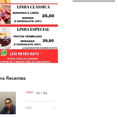
ns Recentes
Osmar Neves Souza
há 1 dia
PODCAST
'CAFÉ