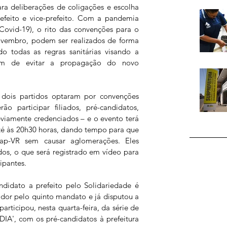
ara deliberações de coligações e escolha 
efeito e vice-prefeito. Com a pandemia 
Covid-19), o rito das convenções para o 
ovembro, podem ser realizados de forma 
do todas as regras sanitárias visando a 
fim de evitar a propagação do novo 
 dois partidos optaram por convenções 
ão participar filiados, pré-candidatos, 
viamente credenciados – e o evento terá 
até às 20h30 horas, dando tempo para que 
ap-VR sem causar aglomerações. Eles 
idos, o que será registrado em vídeo para 
cipantes.
didato a prefeito pelo Solidariedade é 
dor pelo quinto mandato e já disputou a 
articipou, nesta quarta-feira, da série de 
DIA', com os pré-candidatos à prefeitura 