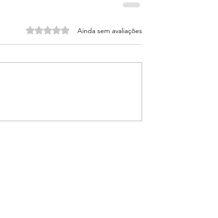
Avaliado com 0 de 5 estrelas.
Ainda sem avaliações