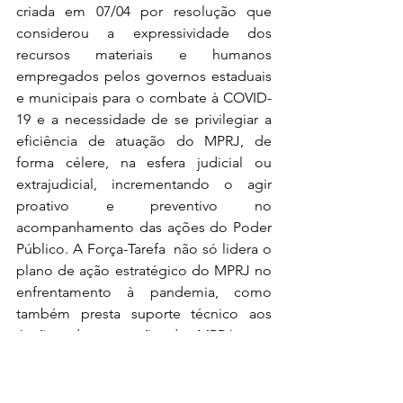
criada em 07/04 por resolução que 
considerou a expressividade dos 
recursos materiais e humanos 
empregados pelos governos estaduais 
e municipais para o combate à COVID-
19 e a necessidade de se privilegiar a 
eficiência de atuação do MPRJ, de 
forma célere, na esfera judicial ou 
extrajudicial, incrementando o agir 
proativo e preventivo no 
acompanhamento das ações do Poder 
Público. A Força-Tarefa  não só lidera o 
plano de ação estratégico do MPRJ no 
enfrentamento à pandemia, como 
também presta suporte técnico aos 
órgãos de execução do MPRJ com 
atribuição para investigações e exames 
de projetos, licitações e contratos, 
além de monitorar atos normativos 