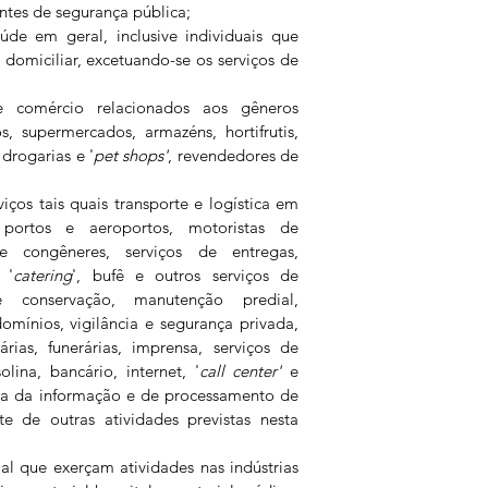
ntes de segurança pública;
aúde em geral, inclusive individuais que 
domiciliar, excetuando-se os serviços de 
de comércio relacionados aos gêneros 
s, supermercados, armazéns, hortifrutis, 
drogarias e '
pet shops'
, revendedores de 
viços tais quais transporte e logística em 
 portos e aeroportos, motoristas de 
 e congêneres, serviços de entregas, 
 '
catering
', bufê e outros serviços de 
 conservação, manutenção predial, 
mínios, vigilância e segurança privada, 
árias, funerárias, imprensa, serviços de 
lina, bancário, internet, '
call center'
 e 
gia da informação e de processamento de 
e de outras atividades previstas nesta 
ial que exerçam atividades nas indústrias 