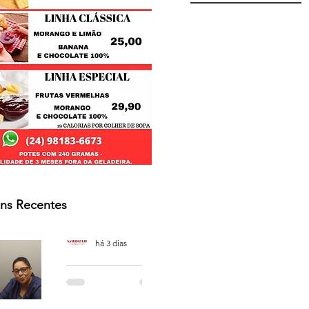
ns Recentes
Osmar Neves Souza
há 3 dias
PODCAST
'CAFÉ