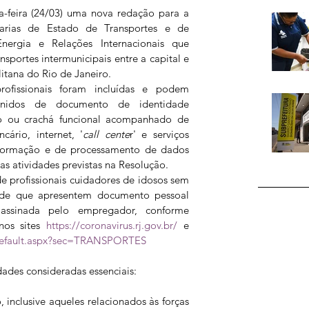
ça-feira (24/03) uma nova redação para a 
arias de Estado de Transportes e de 
ergia e Relações Internacionais que 
sportes intermunicipais entre a capital e 
itana do Rio de Janeiro. 
ofissionais foram incluídas e podem 
unidos de documento de identidade 
lho ou crachá funcional acompanhado de 
cário, internet, '
call cente
r' e serviços 
nformação e de processamento de dados 
ras atividades previstas na Resolução.
 profissionais cuidadores de idosos sem 
de que apresentem documento pessoal 
ssinada pelo empregador, conforme 
nos sites 
https://coronavirus.rj.gov.br/
 e 
a/Default.aspx?sec=TRANSPORTES
idades consideradas essenciais:
, inclusive aqueles relacionados às forças 