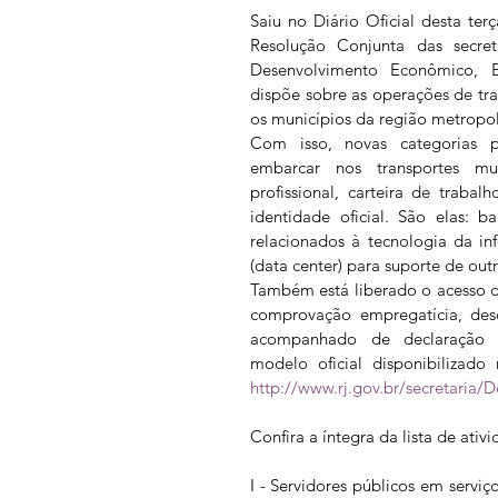
Saiu no Diário Oficial desta ter
Resolução Conjunta das secret
Desenvolvimento Econômico, En
dispõe sobre as operações de tran
os municípios da região metropol
Com isso, novas categorias pr
embarcar nos transportes m
profissional, carteira de traba
identidade oficial. São elas: ban
relacionados à tecnologia da i
(data center) para suporte de out
Também está liberado o acesso de
comprovação empregatícia, des
acompanhado de declaração a
modelo oficial disponibilizado 
http://www.rj.gov.br/secretari
Confira a íntegra da lista de ativ
I - Servidores públicos em serviço