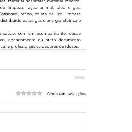
ca, material hospitalar, material médico, 
de limpeza, ração animal, óleo e gás, 
'
offshore'
, refino, coleta de lixo, limpeza 
istribuidoras de gás e energia elétrica e 
de saúde, com um acompanhante, desde 
co, agendamento ou outro documento 
; e profissionais cuidadores de idosos.
Avaliado com 0 de 5 estrelas.
Ainda sem avaliações