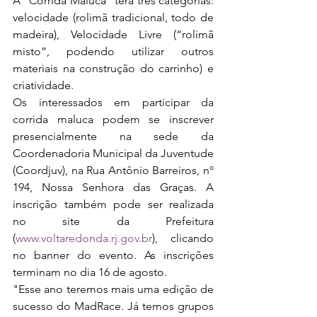
A “Corrida Maluca” terá três categorias: 
velocidade (rolimã tradicional, todo de 
madeira), Velocidade Livre (“rolimã 
misto”, podendo utilizar outros 
materiais na construção do carrinho) e 
criatividade.
Os interessados em participar da 
corrida maluca podem se inscrever 
presencialmente na sede da 
Coordenadoria Municipal da Juventude 
(Coordjuv), na Rua Antônio Barreiros, nº 
194, Nossa Senhora das Graças. A 
inscrição também pode ser realizada 
no site da Prefeitura 
(
www.voltaredonda.rj.gov.br
), clicando 
no banner do evento. As inscrições 
terminam no dia 16 de agosto.
"Esse ano teremos mais uma edição de 
sucesso do MadRace. Já temos grupos 