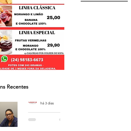
ns Recentes
Osmar Neves Souza
há 3 dias
PODCAST
'CAFÉ