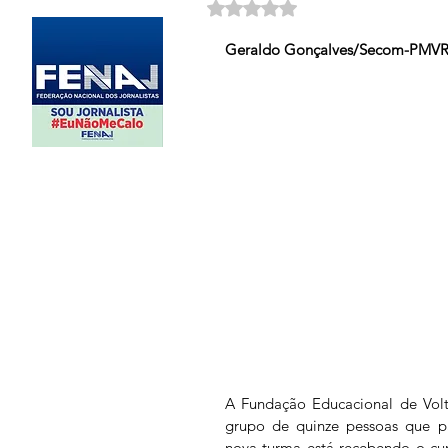
Avaliado com NaN de 5 estrela
                                                       
Geraldo Gonçalves/Secom-PMV
A Fundação Educacional de Volt
grupo de quinze pessoas que p
nova turma está recebendo o cur