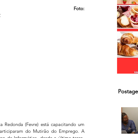
s.
                                                     Foto: 
R
Postage
a Redonda (Fevre) está capacitando um 
articiparam do Mutirão do Emprego. A 
so de Informática, desde a última terça-