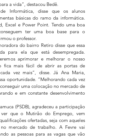
ara a vida”, destacou Bedê.   
 de Informática, disse que os alunos 
mentas básicas do ramo da informática. 
, Excel e Power Point. Tendo uma boa 
 conseguem ter uma boa base para o 
irmou o professor.
moradora do bairro Retiro disse que essa 
ida para ela que está desempregada. 
eremos aprimorar e melhorar o nosso 
o fica mais fácil de abrir as portas de 
cada vez mais”, disse. Já Ana Maria, 
essa oportunidade. “Melhorando cada vez 
 conseguir uma colocação no mercado de 
arando e em constante desenvolvimento 
Samuca (PSDB), agradeceu a participação 
m ver que o Mutirão do Emprego, vem 
qualificações ofertadas, seja com aqueles 
no mercado de trabalho. A Fevre vai 
ando as pessoas para as vagas que vão 