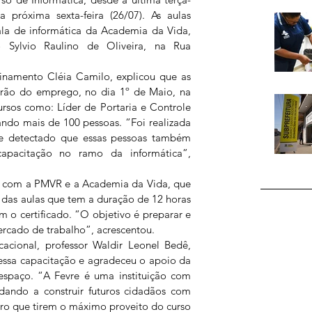
a próxima sexta-feira (26/07). As aulas 
la de informática da Academia da Vida, 
 Sylvio Raulino de Oliveira, na Rua 
einamento Cléia Camilo, explicou que as 
rão do emprego, no dia 1º de Maio, na 
rsos como: Líder de Portaria e Controle 
ndo mais de 100 pessoas. “Foi realizada 
e detectado que essas pessoas também 
pacitação no ramo da informática”, 
, com a PMVR e a Academia da Vida, que 
 das aulas que tem a duração de 12 horas 
 o certificado. “O objetivo é preparar e 
ercado de trabalho”, acrescentou.
cional, professor Waldir Leonel Bedê, 
ssa capacitação e agradeceu o apoio da 
paço. “A Fevre é uma instituição com 
dando a construir futuros cidadãos com 
ro que tirem o máximo proveito do curso 