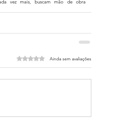
cada vez mais, buscam mão de obra 
Avaliado com 0 de 5 estrelas.
Ainda sem avaliações