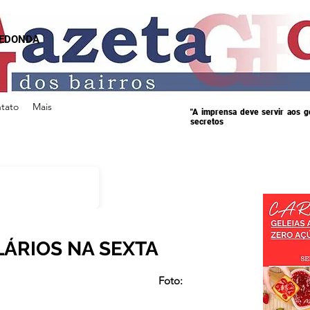
REDONDA
tato
Mais
"A imprensa deve servir aos 
secretos
LÁRIOS NA SEXTA
s.
                                                       Foto: 