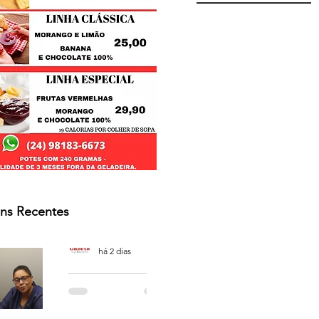
ns Recentes
Osmar Neves Souza
há 2 dias
PODCAST
'CAFÉ