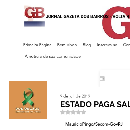
JORNAL GAZETA DOS BAIRROS - VOLTA 
Primeira Página
Bem-vindo
Blog
Inscreva-se
Con
A notícia de sua comunidade
9 de jul. de 2019
ESTADO PAGA SA
Avaliado com NaN de 5 estrela
                                                          
MauricioPingo/Secom-GovRJ