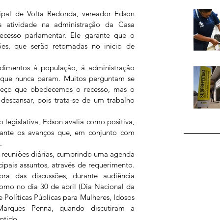
pal de Volta Redonda, vereador Edson 
 atividade na administração da Casa 
ecesso parlamentar. Ele garante que o 
es, que serão retomadas no inicio de 
ndimentos à população, à administração 
 que nunca param. Muitos perguntam se 
areço que obedecemos o recesso, mas o 
escansar, pois trata-se de um trabalho 
 legislativa, Edson avalia como positiva, 
ante os avanços que, em conjunto com 
.
 reuniões diárias, cumprindo uma agenda 
ipais assuntos, através de requerimento. 
ra das discussões, durante audiência 
como no dia 30 de abril (Dia Nacional da 
 Políticas Públicas para Mulheres, Idosos 
arques Penna, quando discutiram a 
ntido.