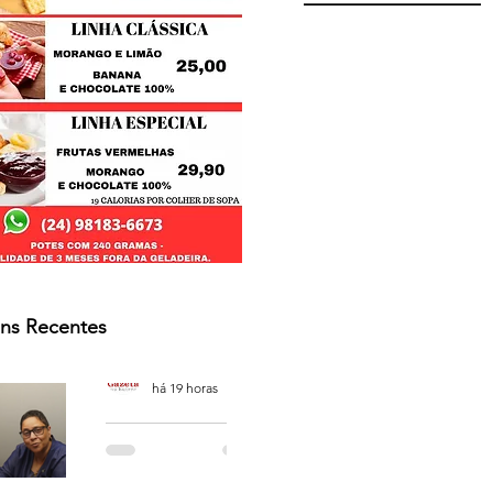
ns Recentes
Osmar Neves Souza
há 19 horas
PODCAST
'CAFÉ