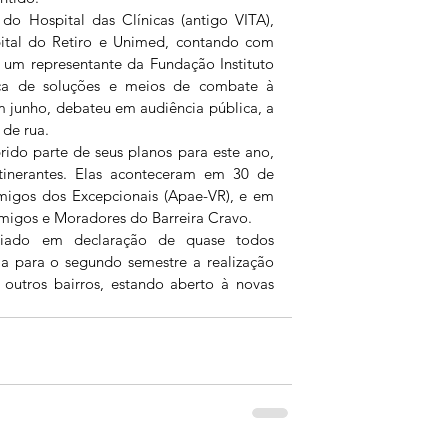
do Hospital das Clínicas (antigo VITA), 
pital do Retiro e Unimed, contando com 
 um representante da Fundação Instituto 
sca de soluções e meios de combate à 
m junho, debateu em audiência pública, a 
 de rua.
ido parte de seus planos para este ano, 
itinerantes. Elas aconteceram em 30 de 
migos dos Excepcionais (Apae-VR), e em 
Amigos e Moradores do Barreira Cravo.
oiado em declaração de quase todos 
a para o segundo semestre a realização 
 outros bairros, estando aberto à novas 