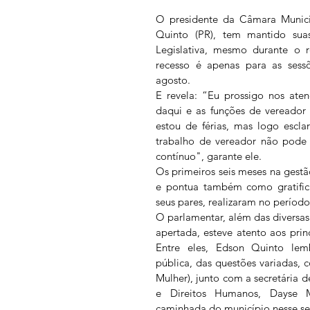
O presidente da Câmara Munici
Quinto (PR), tem mantido suas
Legislativa, mesmo durante o r
recesso é apenas para as sessõ
agosto.
E revela: “Eu prossigo nos ate
daqui e as funções de vereador
estou de férias, mas logo escl
trabalho de vereador não pode d
contínuo", garante ele.
Os primeiros seis meses na gestão
e pontua também como gratific
seus pares, realizaram no período
O parlamentar, além das diversas
apertada, esteve atento aos princ
Entre eles, Edson Quinto lemb
pública, das questões variadas, 
Mulher), junto com a secretária de
e Direitos Humanos, Dayse M
caminhada do município nesse se