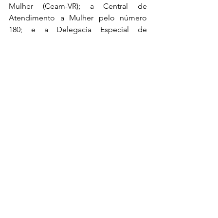
Mulher (Ceam-VR); a Central de 
Atendimento a Mulher pelo número 
180; e a Delegacia Especial de 
Atendimento à Mulher (Deam-VR), cujo 
a titular é a delegada Laísa Batista 
Larapelo, e o telefone é 24 3339-2279.
0.0 / 5 (0)
Comentários
Comente e avalie