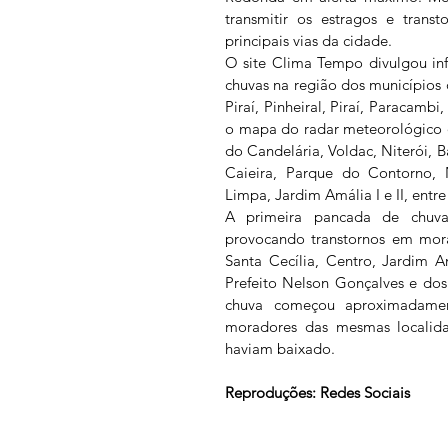
transmitir os estragos e trans
principais vias da cidade.
O site Clima Tempo divulgou inf
chuvas na região dos municípios 
Piraí, Pinheiral, Piraí, Paracambi
o mapa do radar meteorológico d
do Candelária, Voldac, Niterói, B
Caieira, Parque do Contorno, 
Limpa, Jardim Amália I e II, entr
A primeira pancada de chuva 
provocando transtornos em mora
Santa Cecília, Centro, Jardim A
Prefeito Nelson Gonçalves e dos
chuva começou aproximadament
moradores das mesmas localida
haviam baixado. 
Reproduções: Redes Sociais