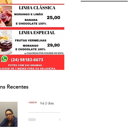
ns Recentes
Osmar Neves Souza
há 2 dias
PODCAST
'CAFÉ