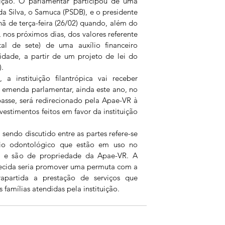
tuição. O parlamentar participou de uma 
a Silva, o Samuca (PSDB), e o presidente 
ã de terça-feira (26/02) quando, além do 
 nos próximos dias, dos valores referente 
al de sete) de uma auxílio financeiro 
dade, a partir de um projeto de lei do 
.
instituição filantrópica vai receber 
e emenda parlamentar, ainda este ano, no 
passe, será redirecionado pela Apae-VR à 
estimentos feitos em favor da instituição 
sendo discutido entre as partes refere-se 
io odontológico que estão em uso no 
l, e são de propriedade da Apae-VR. A 
ecida seria promover uma permuta com a 
apartida a prestação de serviços que 
famílias atendidas pela instituição. 