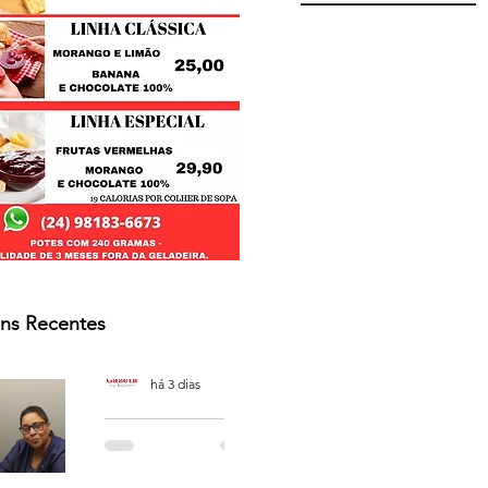
ns Recentes
Osmar Neves Souza
há 3 dias
PODCAST
'CAFÉ