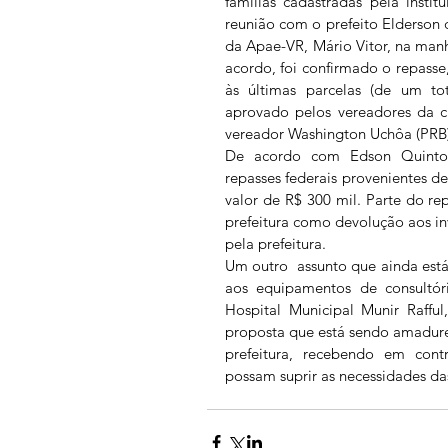
famílias cadastradas pela insti
reunião com o prefeito Elderson d
da Apae-VR, Mário Vitor, na manh
acordo, foi confirmado o repasse,
às últimas parcelas (de um tot
aprovado pelos vereadores da ci
vereador Washington Uchôa (PRB)
De acordo com Edson Quinto, a 
repasses federais provenientes d
valor de R$ 300 mil. Parte do re
prefeitura como devolução aos inv
pela prefeitura. 
Um outro  assunto que ainda está 
aos equipamentos de consultór
Hospital Municipal Munir Raffu
proposta que está sendo amadur
prefeitura, recebendo em contr
possam suprir as necessidades das 