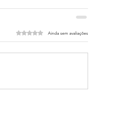
Avaliado com 0 de 5 estrelas.
Ainda sem avaliações