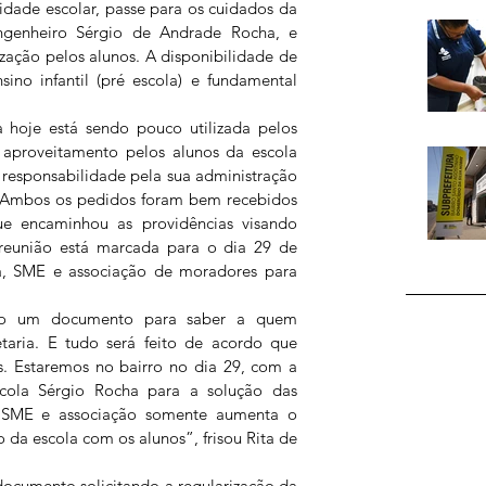
idade escolar, passe para os cuidados da 
ngenheiro Sérgio de Andrade Rocha, e 
ização pelos alunos. A disponibilidade de 
ino infantil (pré escola) e fundamental 
 hoje está sendo pouco utilizada pelos 
aproveitamento pelos alunos da escola 
a responsabilidade pela sua administração 
. Ambos os pedidos foram bem recebidos 
e encaminhou as providências visando 
 reunião está marcada para o dia 29 de 
a, SME e associação de moradores para 
do um documento para saber a quem 
taria. E tudo será feito de acordo que 
s. Estaremos no bairro no dia 29, com a 
cola Sérgio Rocha para a solução das 
a SME e associação somente aumenta o 
da escola com os alunos”, frisou Rita de 
documento solicitando a regularização da 