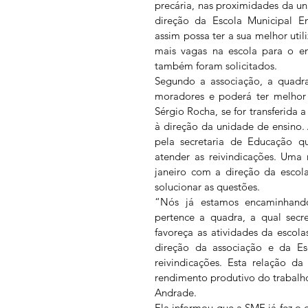
precária, nas proximidades da un
direção da Escola Municipal E
assim possa ter a sua melhor util
mais vagas na escola para o ens
também foram solicitados.
Segundo a associação, a quadra
moradores e poderá ter melhor 
Sérgio Rocha, se for transferida 
à direção da unidade de ensino
pela secretaria de Educação qu
atender as reivindicações. Uma
janeiro com a direção da escol
solucionar as questões.
“Nós já estamos encaminhan
pertence a quadra, a qual secre
favoreça as atividades da escola
direção da associação e da Es
reivindicações. Esta relação d
rendimento produtivo do trabalho 
Andrade.
Ela informou que a SME já fez o 