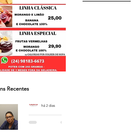
ns Recentes
Osmar Neves Souza
há 2 dias
PODCAST
'CAFÉ