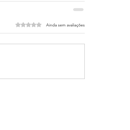
Avaliado com 0 de 5 estrelas.
Ainda sem avaliações